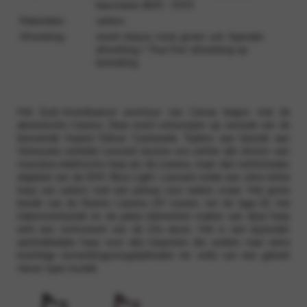
bassnaren (B25 – D37)
Materialen:
carbon
Afwerking:
zwart, blauw, rood, groen, wit. Speciale
afwerking / ‘True Fire’-afwerking op
bestelling
Het Zuid-Amerikaanse avontuur van Camac begon met de
akoestische Llanera. Deze werd ontworpen op verzoek van de
beroemde harpist
Edmar Castaneda. Tijdens een bezoek aan
Venezuela vertelde Leonard Jacome ons echter zíjn droom: een
massieve elektrische harp als de Llanera, maar dan rechtstreeks
afgeleid van de DHC Blue Light. Leonard wilde een ultra lichte
harp van carbon met een pickup voor iedere snaar. Het grote
bereik van de Electro Llanera (37 snaren, tot de lage D), het
hakenmechaniek en de piëzo-elementen maken van deze harp
echt een instrument van de 21e eeuw. Het is een bijzonder
aantrekkelijke harp voor alle harpisten die zoeken naar extra
krachtige versterkingsmogelijkheden ter wille van een geheel
nieuw type muziek.