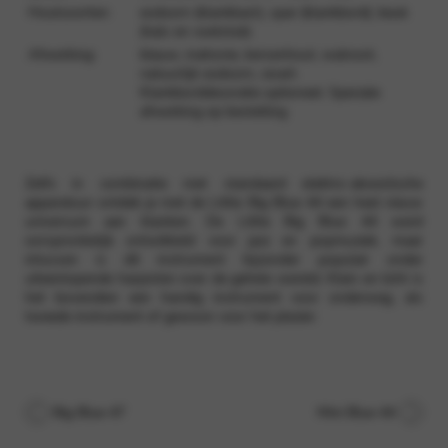
Houtsoorten:
esdoorn (klankkast), spar (klankbord), beuk
(hals en voetstuk)
Afwerking:
blauw, mahonie, kersenhout, walnoot,
natuurlijk esdoorn, zwart.
Klankborddecoratie optioneel. Speciale
afwerking op bestelling
Zelfs in combinatie met standaard elektro-akoestische
apparatuur ontdek je met de Little Big Blue 44 een heel nieuw
universum aan klanken. De Little Big Blue 44 werd
oorspronkelijk ontwikkeld voor jazz en popmuziek, maar
intussen is dit instrument bijzonder populair onder
uiteenlopende harpisten over de gehele wereld. Klein en licht is
het bovendien een handig instrument voor onderweg, als
tweede instrument of gewoon voor het plezier.
Big Blue 47
Mini Blue 44