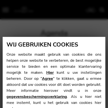
Menu
Agenda
WIJ GEBRUIKEN COOKIES
Agenda
Onze website maakt gebruik van cookies die ons
helpen onze website te verbeteren, de best mogelijke
Geen events na deze datum
service te bieden en een optimale klantervaring
mogelijk te maken.
Hier
kunt u uw instellingen
beheren. Door op "
Agree
" te klikken, gaat u ermee
akkoord dat uw cookies voor dit doel worden gebruikt.
augustus 2026
Meer informatie hierover vindt u in onze
gegevensbeschermingsverklaring
. Als u hier niet
Ma
Di
woe
Don
Vrij
zat
zon
mee instemt, kunt u het gebruik van cookies hier
1
2