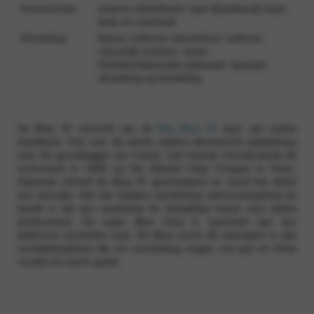
Houtsoorten:
esdoorn (klankkast), spar (klankbord), beuk
(hals en voetstuk)
Afwerking:
blauw, mahonie, kersenhout, walnoot,
natuurlijk esdoorn, zwart.
Klankborddecoratie optioneel. Speciale
afwerking op bestelling
De Blue 47 verschilt van de
Big Blue 47
door zijn rechte
klankbord. Het was de eerste elektro-akoestische pedaalharp
ooit. De grondlegger van Camac, Joël Garnier introduceerde dit
instrument in 1990 op het Wereld Harp Congres in Parijs.
Daarmee schreef de Blue 47 geschiedenis en werd het direct
een sensatie. Met zijn heldere versterking, betrouwbaarheid en
bereik is het een excellente én betaalbare keuze voor iedere
professional. De naam
Blue Harp
is synoniem aan een
elektrisch versterkte harp. De Blue vormt dé standaard in alle
muziekdisciplines die om versterking vragen, van jazz en lichte
muziek tot avant-garde.