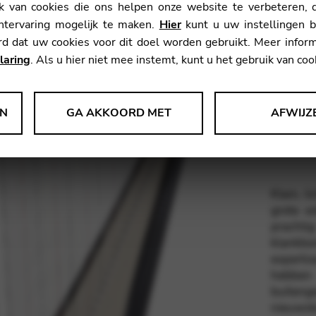
 van cookies die ons helpen onze website te verbeteren, d
Gewicht
ntervaring mogelijk te maken.
Hier
kunt u uw instellingen b
Bereik:
rd dat uw cookies voor dit doel worden gebruikt. Meer informa
Houtsoo
laring
. Als u hier niet mee instemt, kunt u het gebruik van coo
Afwerki
EN
GA AKKOORD MET
AFWIJZ
verzamelen over het gebruik en de functionaliteit van de website. We
ebruikerservaring te verbeteren.
Klein, l
grote e
pracht
le Tag Manager
klankbo
experti
 diensten, zoals videodiensten, ondersteunen.
hebbe
buiteng
nieuwst