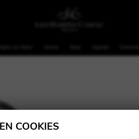
Kopen en Huren
Service
Shop
Agenda
Communi
KEN COOKIES
Hoogte: