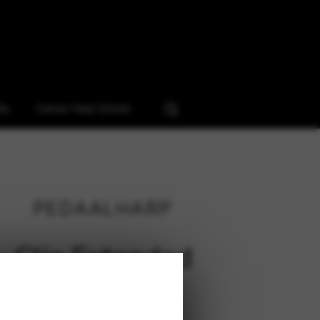
ty
Camac Harp School
PEDAALHARP
Clio Extended
172 cm