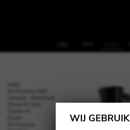
Home
Harpen
Jubilé
Art Nouveau Gold
Canopée · ebbenhout
Oriane 47 Gold
Trianon 47
WIJ GEBRUI
Elysée
Art Nouveau