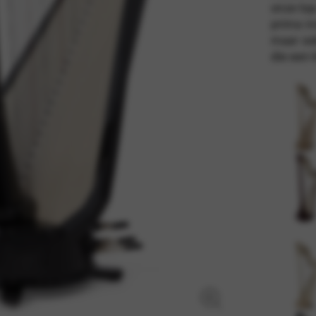
onze top
prima i
maar ook
en functies mogelijk maken, waaronder identiteitsverificatie, servicecontin
die een 
erd.