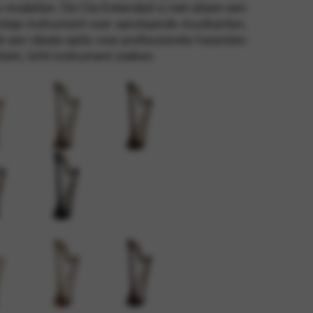
-modellen. De Clio Extended is niet alleen een
nstap-instrument voor aanstaande muzikanten,
 een ideale optie voor professionele harpisten
uïteit en sitebeveiliging. Deze
klein, licht instrument zoeken.